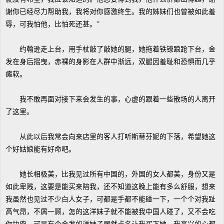
谢你已经尽力帮助我，我将对你感激终生。我的姊妹们也曾被如此羞
辱，可我怕他，比怕死还甚。”
约翰逊走上台，用手杖敲了敲她的腿，她拖着铁镣踉跄下台，金
发在身后摇曳，赤裸的身影在人群中渐远，双腿因羞耻和恐惧而几乎
瘫软。
我不敢再面对接下来会发生的事，心虚的跟着一些散场的人离开
了这里。
从此以后我常会向来店里的客人打听斯蒂芬妮的下落，希望她这
个好姑娘能有好命吧。
她长相极美，比我见过所有中国的，外国的女人都美，身份又是
如此卑贱，这要是能买来陪我，还不知道这晚上能有多么舒服，想来
我虽然也见过不少白人女子，可都是手都不能碰一下，一个个对我趾
高气昂，不屑一顾，怎的这洋妹子就不能被我中国人碰了，又不会吃