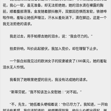
花，我心一软，虽无准备，却无法拒绝她，她的泪水滴在裸露的胸
前，顺着腹部滑落，金发随着颤抖散开，双膝因恐惧而发软，铁镣哗
啦作响，羞耻让她低声啜泣，汗水从羞处淌下，滴在脚边，这是一个
我无法拒绝的请求。
我走过去，用手帕擦去她的泪水，说：“我会尽力的。”
拍卖铃响，叫价此起彼伏，我加入竞价，却在理智下止步。
一个肤白如我见过的欧洲女子的奴隶被卖了1300美元，她的羞耻
泪水无人怜悯。
我看到了她眼里绝望的目光，我没有达成她的请求。
“斯蒂芬妮，”我不知该怎么安慰她∶“对不起。”
“不，先生，”她低着头哽咽着说∶“你已尽力了。我知道，一开始
就没有希望，我应该知道的。他想要得到我，他什么价都出得起，谢