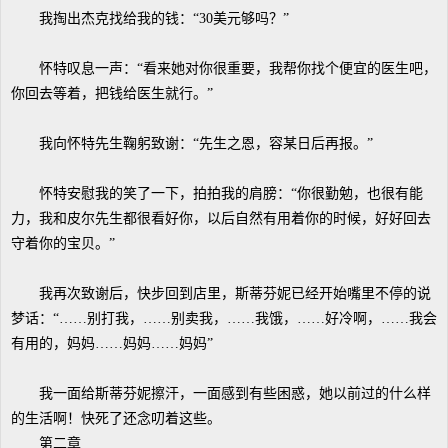
我掏出杰克找给我的钱：“30美元够吗？”
怀特叹息一声：“看来她对你很重要，我帮你找个便宜的医生吧，
你回去等着，把钱给医生就行。”
我向怀特先生鞠躬致谢：“先生之恩，容某日后再报。”
怀特安慰我的笑了一下，拍拍我的肩膀：“你很勤勉，也很有能
力，我和皮尔先生都很看好你，以后自然有用着你的时候，好好回去
守着你的宝贝。”
我再次致谢后，快步回到店里，斯蒂芬妮已经开始嘴里不停的说
梦话：“……别打我，……别卖我，……我饿，……好冷啊，……我会
有用的，妈妈……妈妈……妈妈”
我一面给斯蒂芬妮擦汗，一面感到有些困惑，她以前过的什么样
的生活啊！快死了还念叨着这些。
第二章