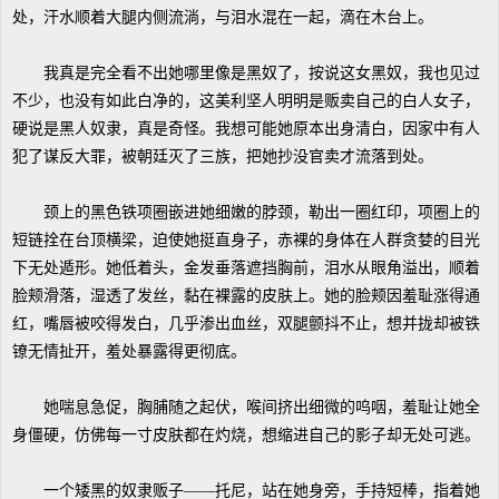
处，汗水顺着大腿内侧流淌，与泪水混在一起，滴在木台上。
我真是完全看不出她哪里像是黑奴了，按说这女黑奴，我也见过
不少，也没有如此白净的，这美利坚人明明是贩卖自己的白人女子，
硬说是黑人奴隶，真是奇怪。我想可能她原本出身清白，因家中有人
犯了谋反大罪，被朝廷灭了三族，把她抄没官卖才流落到处。
颈上的黑色铁项圈嵌进她细嫩的脖颈，勒出一圈红印，项圈上的
短链拴在台顶横梁，迫使她挺直身子，赤裸的身体在人群贪婪的目光
下无处遁形。她低着头，金发垂落遮挡胸前，泪水从眼角溢出，顺着
脸颊滑落，湿透了发丝，黏在裸露的皮肤上。她的脸颊因羞耻涨得通
红，嘴唇被咬得发白，几乎渗出血丝，双腿颤抖不止，想并拢却被铁
镣无情扯开，羞处暴露得更彻底。
她喘息急促，胸脯随之起伏，喉间挤出细微的呜咽，羞耻让她全
身僵硬，仿佛每一寸皮肤都在灼烧，想缩进自己的影子却无处可逃。
一个矮黑的奴隶贩子——托尼，站在她身旁，手持短棒，指着她