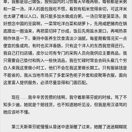
单，我都是自己做饭，按照国内的习惯每天早晚两顿，每顿都是米粥
和一菜一汤，洋人的面包我吃不惯，看到有稻米觉得亲切，可这洋米
也太硬了难以入口，我只能多加水做成白粥，一汤日常是菠菜汤，我
好想念中国的豆腐啊，一菜常吃洋白菜和胡萝卜，先用咸肥猪肉在锅
底蹭出一圈油来，再把菜切碎了炒成，饭后先用盐水漱口，再喝热茶
稍作休息一下，秉持中医养生饮食清淡少油腻，每星期看情况买一点
便宜的鱼或肉，有时也买洋香肠，只有这个洋人的东西我觉得还行。
我自己打扫店铺，皮尔公司有专门的采购人员向我供应主要商品，我
只需要自己垫付和购入一些快消品，我在忙碌时常会去码头雇几个穷
白人来我这里做小时工，他们不会在我这里做长期工。只有服装钱是
不能省的，我从当地市场买了多套深色呢子外套和皮靴等衣服，面向
这里富人提供服务，必须尽量显得和门面匹配。
现在……我辛辛苦苦攒的钱啊，我守着斯蒂芬妮的时候，骂了不
知多少遍，她就是个赔钱货，也不知道她听见没，但我是用汉语骂的
她应该听不懂。
第三天斯蒂芬妮慢慢从昏迷中逐渐醒了过来，她醒了迷迷糊糊就