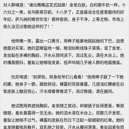
对人群喊道：“诸位瞧瞧这花式姑娘！金发白肤，白的跟牛奶一样，十
六分之一黑，名叫斯蒂芬妮，十八岁了，正是最适合在屋里服侍的好
年纪，萨凡纳的稀世珍宝！模样俊俏，身子干净，上等尤物，市场上
很久没见过像她这样的了！”
他咧嘴一笑，露出一口黄牙，用棒子粗暴地挑起她的下巴，迫使
她面对买家。她的蓝眼猛地一缩，眼泪如断线珠子滚落，湿了金发，
发丝黏在赤裸的胸前，汗水从颈间淌下，流过乳尖，滴在木台上。她
的嘴唇颤抖，羞耻让她喉咙发紧，低声呜咽几乎被人群的喧嚣掩盖。
托尼喝道：“别哭啦，转身给爷们儿看看！”他用棒子敲了一下她
的腰，她身子一颤，踉跄转动，裸露的背部暴露，几道浅红鞭痕在白
皙皮肤上触目惊心，汗水顺着脊椎流下，淌过臀缝，滴在腿间。
她试图用肩遮挡胸前，金发随之晃动，却被链子扯得更直，臀部
微翘，羞处暴露得一览无余。她的泪水滴在木台上，双膝几乎发软，
羞耻让她喘不过气，裸露的皮肤在烈日下泛起一层细密的红晕。她的
金发随着喘息散开，双乳随之轻晃，汗水从腰间滑落，羞处因紧张而