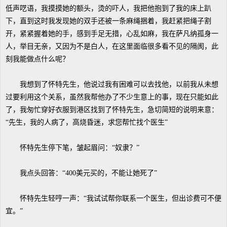
低声呓语，我摸摸她的额头，烫的吓人，我把他抱到了我的床上趴
下，直到这时我发现她的双手还被一条麻绳捆着，我赶紧把绳子割
开，紧紧握着她的手，感到手足无措，心乱如麻，我在萨凡纳孤身一
人，举目无亲，又因为不是白人，在这里面临很多看不见的隔阂，此
刻我能做点什么呢？
我想到了怀特先生，他说过我有困难可以去找他，以前我从未想
过要利用这个关系，虽然我帮他办了不少生意上的事，现在只能如此
了，我匆忙穿好衣服到港区找到了怀特先生，急切简短的说明来意：
“先生，我的人病了，高烧昏迷，求您帮忙找个医生”
怀特先生停下笔，皱起眉问：“奴隶？”
我点头回答：“400美元买的，不能让她死了”
怀特先生轻哼一声：“我试试帮你联系一个医生，但出诊费可不便
宜。”