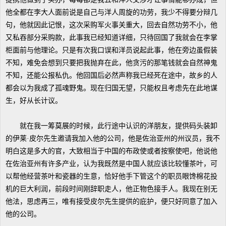
他全都在李大人面前说是自己与洋人周旋的功劳，我少不得要分辩几
句，他就因此记恨，这次采购军火事关重大，回去自然功劳不小，他
又私吞部分采购款，此事我已经知道详细，只待回国了我就会在李掌
柜面前与他理论。只是有次我口误和洋员说起此事，他在旁边虽假装
不知，难免会想到只要把我抛弃在此，他贪污的那笔钱就会自然神鬼
不知，还能公报私仇。他回国后必然声称我已经死在途中，故乡的人
都会以为我成了孤魂野鬼。现在归国无望，只能权且考虑先在此地谋
生，好从长计议。
就在我一筹莫展的时候，此行途中认识的洋朋友，提供码头装卸
的伊莱·皮尔先生邀请我加入他的公司，他是佐治亚州的州议员，我不
明白这是多大的官，大致相当于中国的布政使或者按察使吧，他说他
在佐治亚州有许多产业，认为我既然是中国人就应该比较懂茶叶，可
以帮他经营茶叶和瓷器的生意，恰好他手下管这个的职员眼馋棉花投
机的巨大利润，前段时间刚辞职走人，他正物色接手人。我现在别无
他法，思虑再三，唯有接受皮尔先生提供的庇护，便只好同意了加入
他的公司。