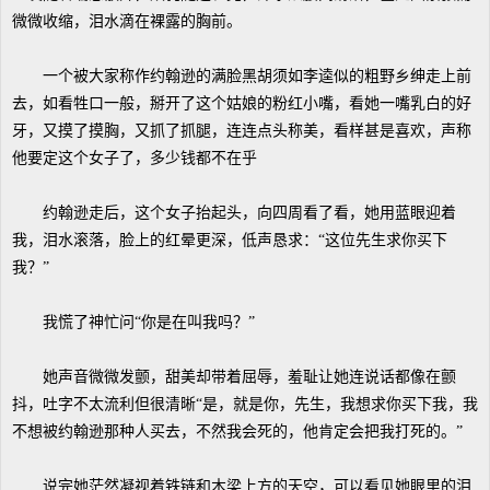
微微收缩，泪水滴在裸露的胸前。
一个被大家称作约翰逊的满脸黑胡须如李逵似的粗野乡绅走上前
去，如看牲口一般，掰开了这个姑娘的粉红小嘴，看她一嘴乳白的好
牙，又摸了摸胸，又抓了抓腿，连连点头称美，看样甚是喜欢，声称
他要定这个女子了，多少钱都不在乎
约翰逊走后，这个女子抬起头，向四周看了看，她用蓝眼迎着
我，泪水滚落，脸上的红晕更深，低声恳求：“这位先生求你买下
我？”
我慌了神忙问“你是在叫我吗？”
她声音微微发颤，甜美却带着屈辱，羞耻让她连说话都像在颤
抖，吐字不太流利但很清晰“是，就是你，先生，我想求你买下我，我
不想被约翰逊那种人买去，不然我会死的，他肯定会把我打死的。”
说完她茫然凝视着铁链和木梁上方的天空，可以看见她眼里的泪