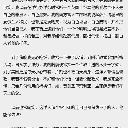
我听后不禁哑然失笑，这些穷白人满脑子的白人优等思想是真真
可笑，我以前在洋行办洋务时常听一个英国士绅骂他的爱尔兰仆人是
白色的非洲人，白色黑奴。我的南方富人主顾跟我说起萨凡纳城里的
爱尔兰人移民，也都是充满嘲笑，视为白色垃圾，白色废物，并不把
他们当自己人，我在街上遇到他们，一个个明明过得跟黑奴差不多，
和黑奴做一样的苦工，对我却经常趾高气昂，颐指气使，摆出一副白
人老爷的样子。
到了傍晚我无心吃饭，收拾一下关了店铺，到附近教堂参加祈祷
活动，自从学了洋务，我的胸前便常挂一个传教士送的木头十字架，
到了美国更是每天小心带着，片刻也不敢白天离身，这洋人都信基督
教，我若不假装也信，不好和他们说话，但要说起教义，我是完全不
懂，只会几句常用的祈祷词，如：赞美圣母玛利亚，主耶稣是我们在
天上的父。
以前也常嘲笑，这洋人拜个被钉死的连自己都保佑不了的人，他
能保佑谁？