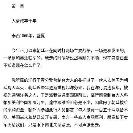
第一章
大清咸丰十年
泰西1860年，盛夏
今年正月以来朝廷正在同时打两场主要战争，一场是和发匪的，
一场是和英法联军的，我走的时候听说战事颇为不顺，现在盛夏已至
不知道现在怎么样了。
我所属的洋行于春分受曾制台大人的委托派了一伙人去美国为朝
廷购入军火，朝廷近些年逐渐重视起洋务来，我在洋行混迹多年，被
视为通晓洋务之人，于是派我做通事跟随前往，临行前曾制台大人料
想那美利坚国相隔万里，途中艰难险阻必是不少，因此除了朝廷拨给
的采购资金，额外向参加此行人员都赏了每人旅费一百五十两以备不
测。美国尚未和朝廷公开交恶，南方一些商人贪图厚利，愿意私下卖
军火给我们，只是眼下南北关系紧张，不可声张出去。