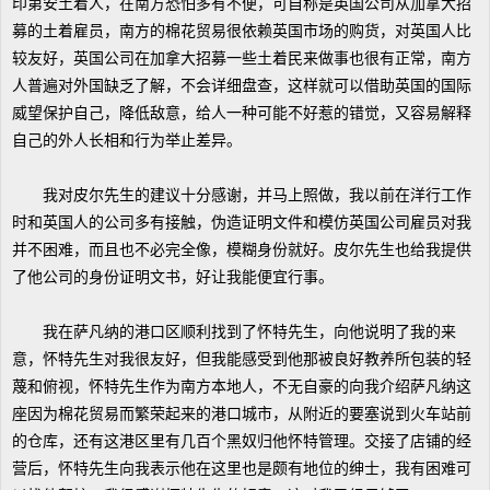
印第安土着人，在南方恐怕多有不便，可自称是英国公司从加拿大招
募的土着雇员，南方的棉花贸易很依赖英国市场的购货，对英国人比
较友好，英国公司在加拿大招募一些土着民来做事也很有正常，南方
人普遍对外国缺乏了解，不会详细盘查，这样就可以借助英国的国际
威望保护自己，降低敌意，给人一种可能不好惹的错觉，又容易解释
自己的外人长相和行为举止差异。
我对皮尔先生的建议十分感谢，并马上照做，我以前在洋行工作
时和英国人的公司多有接触，伪造证明文件和模仿英国公司雇员对我
并不困难，而且也不必完全像，模糊身份就好。皮尔先生也给我提供
了他公司的身份证明文书，好让我能便宜行事。
我在萨凡纳的港口区顺利找到了怀特先生，向他说明了我的来
意，怀特先生对我很友好，但我能感受到他那被良好教养所包装的轻
蔑和俯视，怀特先生作为南方本地人，不无自豪的向我介绍萨凡纳这
座因为棉花贸易而繁荣起来的港口城市，从附近的要塞说到火车站前
的仓库，还有这港区里有几百个黑奴归他怀特管理。交接了店铺的经
营后，怀特先生向我表示他在这里也是颇有地位的绅士，我有困难可