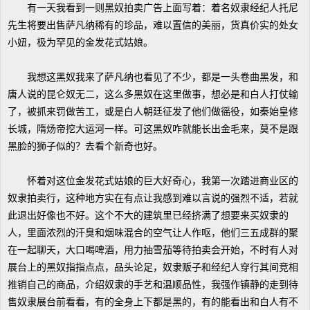
有一天我看到一则黑奴拍卖广告上面写着：着名奴隶经纪人托尼
先生将要出售萨凡纳稀有的珍品，难以置信的美丽，货真价实的处女
小妞，极为罕见的金发花式姑娘。
我想这黑奴我来了萨凡纳也看见了不少，都是一头卷曲黑发，和
唐人说的昆仑奴无二，这么多黑奴在这里做事，想必是和白人打仗输
了，被抓来罚做苦工，或是白人朝廷征发了他们做徭役，如秦始皇修
长城，隋炀帝挖大运河一样。可这黑奴咋就能长出金毛来，莫不是跟
黑脸的狮子似的？去看个新奇也好。
怀着对这位金发花式姑娘的巨大好奇心，我第一次踏进商业区的
奴隶拍卖行，这种地方实在有点让我感到难以言说的强烈不适，若就
此退出好像也不好。这个不大的建筑里已经挤满了想要来买奴隶的
人，里面浓烈的汗臭和烟味混合的空气让人作呕，他们三五成群的聚
在一起聊天，大口喝啤酒，用力抽雪茄等待拍卖会开始，不时有人对
展台上的黑奴指指点点，品头论足，奴隶贩子和经纪人穿行其间竞相
推销自己的商品，介绍奴隶的手艺和温顺品性，我强作镇静的走到待
售奴隶展台前看看，有的全身上下都是黑的，有的能看出和白人有不