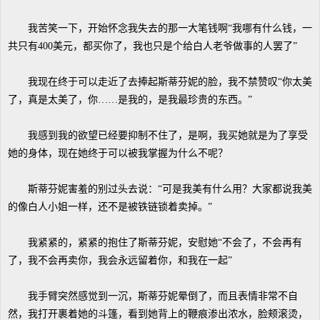
我苦笑一下，开始怀念我失去的那一大笔钱啊“我哪有什么钱，一
共只有400美元，都买你了，我也只是个给白人老爷做事的人罢了”
我现在终于可以走近了去捧起斯蒂芬妮的脸，我不禁赞叹“你太美
了，真是太美了，你……是我的，是我最珍贵的东西。”
我感到我的欲望已经要抑制不住了，是啊，我买她就是为了享受
她的身体，现在她终于可以被我掌握为什么不呢？
斯蒂芬妮害羞的别过头去说：“可是我美有什么用？大家都说我美
的像白人小姐一样，还不是被铁链锁着卖掉。”
我紧紧的，紧紧的抱住了斯蒂芬妮，安慰她“不会了，不会再有
了，我不会再卖你，我会永远留着你，和我在一起”
我手臂突然感觉到一沉，斯蒂芬妮晕倒了，而且表情非常不自
然，我打开裹着她的斗篷，看到她背上的鞭痕渗出浓水，脸颊滚烫，