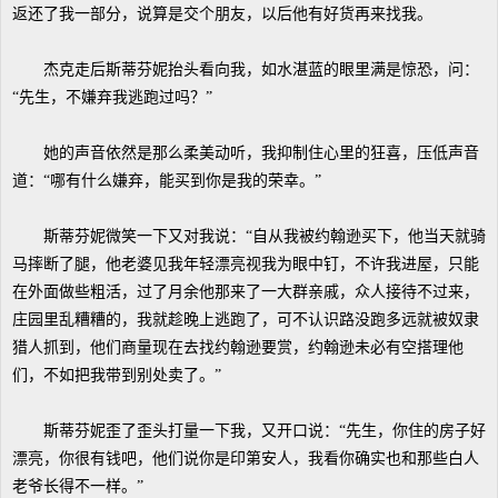
返还了我一部分，说算是交个朋友，以后他有好货再来找我。
杰克走后斯蒂芬妮抬头看向我，如水湛蓝的眼里满是惊恐，问：
“先生，不嫌弃我逃跑过吗？”
她的声音依然是那么柔美动听，我抑制住心里的狂喜，压低声音
道：“哪有什么嫌弃，能买到你是我的荣幸。”
斯蒂芬妮微笑一下又对我说：“自从我被约翰逊买下，他当天就骑
马摔断了腿，他老婆见我年轻漂亮视我为眼中钉，不许我进屋，只能
在外面做些粗活，过了月余他那来了一大群亲戚，众人接待不过来，
庄园里乱糟糟的，我就趁晚上逃跑了，可不认识路没跑多远就被奴隶
猎人抓到，他们商量现在去找约翰逊要赏，约翰逊未必有空搭理他
们，不如把我带到别处卖了。”
斯蒂芬妮歪了歪头打量一下我，又开口说：“先生，你住的房子好
漂亮，你很有钱吧，他们说你是印第安人，我看你确实也和那些白人
老爷长得不一样。”