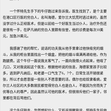
一个怀特先生手下的牛仔跑过来告诉我，医生找到了，是个主要
在港口区行医的穷白人，名叫海德，爱尔兰大饥荒时逃过来的，虽然
没学过什么正经医术，但是以前给一个好医生当过仆人，治疗外伤还
是很有一手，在萨凡纳的穷白人里颇有信誉，他的诊费是每次10美
元，加急20美元。
我感谢了他的帮忙，说话的功夫我从他手里拿过他快吸完的烟
斗，从我的柜台里面找出一个烟盒，把他的烟斗填满再递给他，作为
跑腿费。这个牛仔一面说我太客气了，一面向我借火点起来，他吸了
几口，又对我说起这个医生，根据他听说的信息，海德家里孩子比较
多，逃到萨凡纳后，和老婆一口气生了6，7个，日常生活开销很紧
张，所以才会愿意接一些别人不愿意要的活，偶尔也给奴隶看病，爱
尔兰人社区的大多数居民都觉得穷白人也是白人，不能因为穷而失了
优等白人的尊严，因此虽然认可他的医术，但很排斥他们一家子，邻
里都在背后骂他们。
这个牛仔刚走，忽然想起什么，又折返提醒我说，怀特先生托他