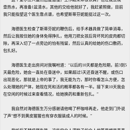
壶热水，再准备1盆清水，其他的交给他就好了，我赶紧照做，目前
我只能指望这个医生靠点谱，也希望斯蒂芬妮能挺过这一次。
海德医生检查了斯蒂芬妮的鞭伤后，给手术器具做了简单消毒，
然后让我按住她的身体免得挣扎，他用刀把女孩后背坏死的皮肉都切
除，再深入切了一点旁边的怕有残留，然后认真的给她的伤口敷药，
包扎好。
海德医生走出房间对我嘱咐道：“以后的10天都是危险期，前3到5
天最危险，她会一直处在昏迷中，如果超过5天还昏迷不醒，或伤口
出现恶化，那就是上帝的事了，我无能为力，那时你看怎么方便，怎
么处理她的尸体，她现在死和活的概率都各有一半。接下来10天我会
在空闲的时候过来查看情况，给她换药和重新包扎。”
我自然对海德医生万分感谢请他喝了杯咖啡再走，他走到门外说
了声“想不到黄皮猩猩也有穿衣服装成人的时候。”