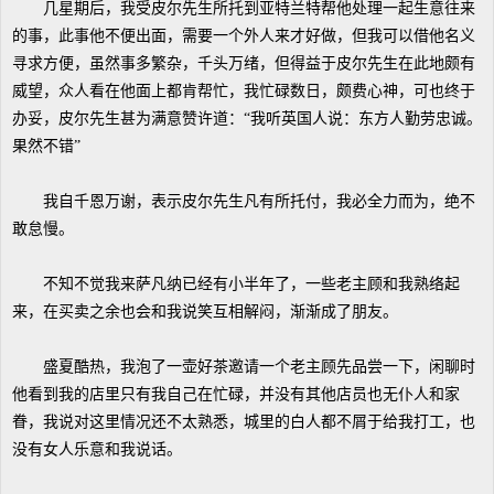
几星期后，我受皮尔先生所托到亚特兰特帮他处理一起生意往来
的事，此事他不便出面，需要一个外人来才好做，但我可以借他名义
寻求方便，虽然事多繁杂，千头万绪，但得益于皮尔先生在此地颇有
威望，众人看在他面上都肯帮忙，我忙碌数日，颇费心神，可也终于
办妥，皮尔先生甚为满意赞许道：“我听英国人说：东方人勤劳忠诚。
果然不错”
我自千恩万谢，表示皮尔先生凡有所托付，我必全力而为，绝不
敢怠慢。
不知不觉我来萨凡纳已经有小半年了，一些老主顾和我熟络起
来，在买卖之余也会和我说笑互相解闷，渐渐成了朋友。
盛夏酷热，我泡了一壶好茶邀请一个老主顾先品尝一下，闲聊时
他看到我的店里只有我自己在忙碌，并没有其他店员也无仆人和家
眷，我说对这里情况还不太熟悉，城里的白人都不屑于给我打工，也
没有女人乐意和我说话。