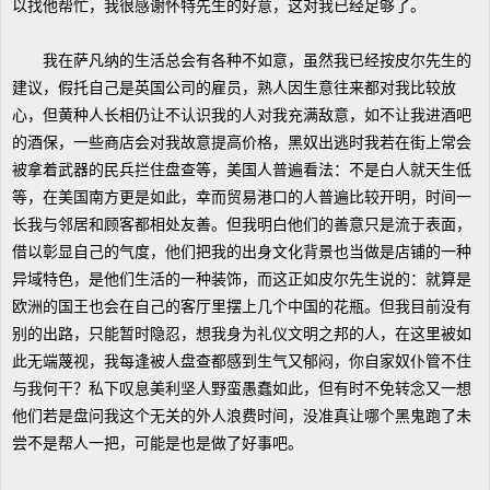
以找他帮忙，我很感谢怀特先生的好意，这对我已经足够了。
我在萨凡纳的生活总会有各种不如意，虽然我已经按皮尔先生的
建议，假托自己是英国公司的雇员，熟人因生意往来都对我比较放
心，但黄种人长相仍让不认识我的人对我充满敌意，如不让我进酒吧
的酒保，一些商店会对我故意提高价格，黑奴出逃时我若在街上常会
被拿着武器的民兵拦住盘查等，美国人普遍看法：不是白人就天生低
等，在美国南方更是如此，幸而贸易港口的人普遍比较开明，时间一
长我与邻居和顾客都相处友善。但我明白他们的善意只是流于表面，
借以彰显自己的气度，他们把我的出身文化背景也当做是店铺的一种
异域特色，是他们生活的一种装饰，而这正如皮尔先生说的：就算是
欧洲的国王也会在自己的客厅里摆上几个中国的花瓶。但我目前没有
别的出路，只能暂时隐忍，想我身为礼仪文明之邦的人，在这里被如
此无端蔑视，我每逢被人盘查都感到生气又郁闷，你自家奴仆管不住
与我何干？私下叹息美利坚人野蛮愚蠢如此，但有时不免转念又一想
他们若是盘问我这个无关的外人浪费时间，没准真让哪个黑鬼跑了未
尝不是帮人一把，可能是也是做了好事吧。