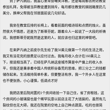
到了萨凡纳后，我虽心里常会嘲笑洋教，还是每周都去附近教堂
参加礼拜，免得被当异教徒遭到排斥，每月都往教堂的捐钱箱里扔几
美分，换神父帮我在邻居面前说几句好话。
我坐在教堂后排的长椅上，看着前面的唱诗班和点燃的烛火，虽
然很大不情愿，还是为了斯蒂芬妮，跟着众人一起说了一大段的祈祷
词，我想斯蒂芬妮既然是这里的人，就应该也归这里的神管吧。
在来萨凡纳之前皮尔先生给了我50美元做第一个月的生活之用，
我又有没花完的旅费足以应付过去。我每月收入合计在160美元上
下，按说相当高了，已经在萨凡纳这座城市算是中产偏上的收入水
平，但我还是秉承着中国人传统积谷备荒的思维，把三分之二的钱都
储存起来。生活维持简单朴素，但要整洁有序，我一个外乡人在这里
也不便张扬，小心谨慎，低调点才好
我把店里后院闲置的1个房间收拾一下自己住，省了房租钱，这
个房间的小玻璃窗也是个稀罕玩意以前店主花了大钱装的，虽然有几
裂纹但也无大碍，我还在院里的空地上自己种点蔬菜。吃的也很简