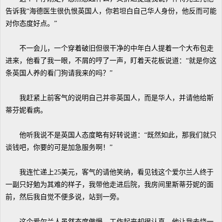
告诉我“海德医生很仇恨英国人，你若坦白自己华人身份，他反而可能
对你态度好点。”
不一会儿，一个穿着破旧但很干净的中年白人提着一个大布包走
进来，他看了我一眼，不屑的哼了一声，盯着天花板说道：“就是你这
条英国人养的看门狗请我来的吗？”
我赶紧上前客气的说明自己并非英国人，而是华人，并请他给斯
蒂芬妮看病。
他听我说不是英国人态度略有好转说道：“既然如此，那我们就只
谈钱吧，你要的可是加急服务啊！”
我连忙递上25美元，客气的请他笑纳，看见钱这个爱尔兰人终于
一副只好勉为其难的样子，我带他走进后院，我房间里斯蒂芬妮的面
前，然后我自觉不便多说，站到一旁。
这个爱尔兰人虽然态度傲慢，工作起来却很认真，他让我去烧一