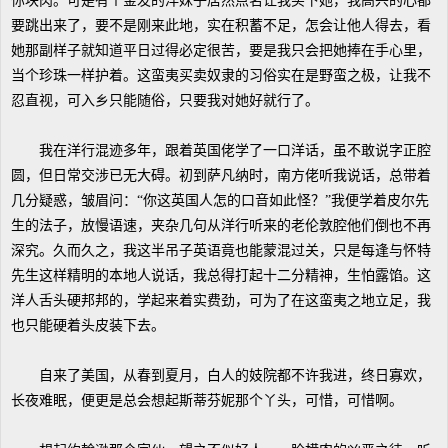
你块肉。可是有个金发的洋妹子居然点名让我买下她，我高兴的心都
要跳出来了，要不是刚来此地，实在积蓄不足，怎会让他人得去，看
她那副样子就知道平日过得必定很苦，要是我只会把她捧在手心里，
当个珍珠一样护着。这蛮夷买卖奴隶的习俗实在是野蛮之极，让我不
忍直视，可入乡只能随俗，只要我对她好就行了。
我在洋行混迹多年，跟着英国佬学了一口洋话，虽不敢说字正腔
圆，但日常交涉已无大碍。初到萨凡纳时，南方佬听我说话，总带着
几分疑惑，皱眉问：“你这英国人怎的口音如此怪？”我便学着皮尔先
生的法子，放慢语速，夹杂几句从洋行听来的老伦敦腔他们倒也不再
深究。久而久之，我这半吊子英语竟也能蒙混过关，只是每逢与怀特
先生这样精明的本地人说话，我总得打起十二分精神，生怕露馅。这
洋人舌头硬邦邦的，学起来着实费劲，可为了在这蛮夷之地立足，我
也只能硬着头皮装下去。
自来了美国，从春到夏月，白人的妓院都不许我进，终日寡欢，
长夜难眠，便更是总会想起斯蒂芬妮那个丫头，可惜，可惜啊。