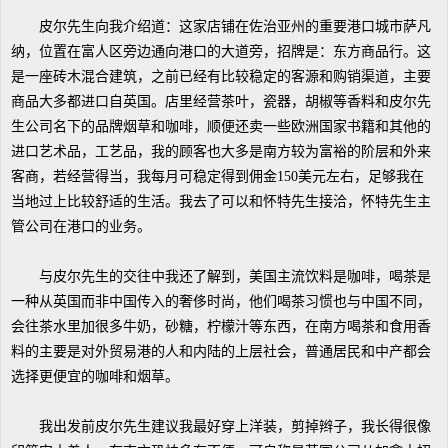
皮尔先生向我介绍道：这家店铺在佐治亚州的重要港口城市萨凡
纳，位置在富人区旁边通向港口的大道旁，招牌是：东方商品行。这
是一座砖木混合建筑，之前已经有比较稳定的客源和购销渠道，主要
商品大多都进口自英国。店里经营茶叶，瓷器，胡椒等香料和皮尔先
生公司名下的品牌烟草和咖啡，顺便还卖一些欧洲国家书籍和其他的
进口艺术品，工艺品，我的顾客也大多是南方较为富裕的阶层和外来
客商，若经营得当，我每月可稳定得到佣金150美元左右，足够我在
当地过上比较舒适的生活。我去了可以和怀特先生接洽，怀特先生主
管公司在港口的业务。
与皮尔先生的交往中我还了解到，美国主流饮料是咖啡，喝茶是
一种从英国而非中国传入的奢侈时尚，他们喝茶习惯也与中国不同，
会往茶水里加很多牛奶，砂糖，柠檬汁等东西，在南方喝茶和食用香
料的主要是对外贸易港的人和内陆的上层社会，普通居民和中产都会
选择更便宜的咖啡和烟草。
我出发前皮尔先生建议我最好穿上洋装，剪掉辫子，我长得很像