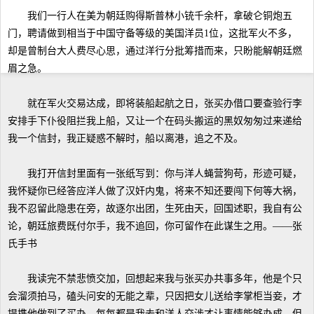
我们一行人在美为朝廷购得斯普林小铳千余杆，拿破仑铜炮五
门，聘请做到相当于中国守备等级的美国洋员1位，这批军火不多，
却是曾制台大人费尽心思，通过洋行分批筹措而来，只盼能解朝廷燃
眉之急。
就在军火交易达成，即将装船起航之日，张买办借口要查验行李
安排手下仆役阻拦我上船，又让一个在码头搬运的黑奴匆匆过来递给
我一个信封，我正疑惑不解时，船以离港，追之不及。
我打开信封里面有一张纸写到：你与洋人蝇营狗苟，形迹可疑，
我怀疑你已经答应洋人做了汉奸内鬼，将来不知还要闯下何等大祸，
我不忍留此隐患在旁，故逐尔出团，生死由天，回国述职，我自有公
论，朝廷旅费既付尔手，我不追回，你可留作在此谋生之用。——张
氏手书
我读完不禁悲愤交加，回想起来我与张买办共事多年，他是个只
会溜须拍马，磕头问安的无能之辈，只因把女儿送给李掌柜当妾，才
提携他做到了买办，每每都是我去和洋人交涉才让事情能够办成，但