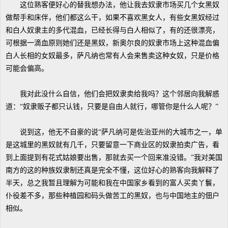
这位熟客便好心的替我想办法，他让我去奴隶市场买几个女黑奴
做帮手和床伴，他们都这么干，如果不喜欢黑女人，有些女黑奴经过
和白人奴隶主的多代混血，已经长得与白人相似了，有的还很漂亮，
可根据一滴血原则她们还是黑奴，新奥尔良的奴隶市场上这种混血偏
白人长相的女奴最多，萨凡纳也常有人会来售卖这种女奴，只是价格
可能会偏高。
我对此没什么自信，他们会把奴隶卖给我吗？这个邻居向我解惑
道：“奴隶贩子都只认钱，只要是自由人就行，哪管你是什么人呢？”
说到这，他无不自豪的说“萨凡纳可是佐治亚州的大城市之一，单
是这城里的黑奴就有几千，只要留意一下商业区的奴隶拍卖广告，看
到上面提到有花式姑娘要出售，那就去买一个回来准没错。”我对美国
南方的这的种族奴隶制还真是完全不懂，这位好心的熟客向我解释了
半天，总之我暂且理解为可能和我在中国家乡看到的富人买卖丫鬟，
仆役差不多，那些种植园和码头做苦工的黑奴，也与中国地主的佃户
相似。