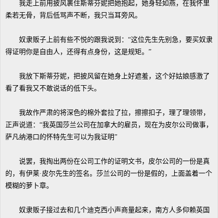
我走上前用披风裹住斯蒂芬妮把她抱起，她身轻如燕，在我怀里
柔若无骨，背后低骂声不断，我只当耳旁风。
奴隶贩子上前有些不悦的跟我说到：“这位先生先别急，要买奴隶
得证明你是自由人，还得有点身份，这是规矩。”
我放下斯蒂芬妮，把披风留在她身上好遮羞，这个好姑娘感激了
看了看我又不敢说话的低下头。
我故作严肃的将深色的棉外套拉了拉，擦擦扣子，理了理领带，
正声说道：“我英国莎兰公司在加拿大的雇员，现在为皮尔公司做事，
萨凡纳港口的怀特先生可以为我证明”
说罢，我掏出两份在公司工作的证明文书，皮尔公司的一份是真
的，有伊莱·皮尔先生的签名。莎兰公司的一份是假的，上面盖着一个
模糊的萝卜章。
奴隶贩子接过去和几个迪克西小声商量起来，南方人多仰赖英国