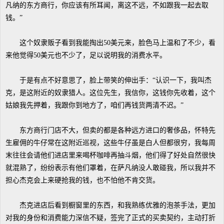
凡纳的东方商行，你应该有所耳闻，离这不远，不如跟我一起去取
钱。”
这个奴隶贩子看到我能掏出50美元来，脸色马上温和了不少，看
来他觉得50美元也不少了，足以说明我的消费水平。
于是有点不好意思了，脸上带笑的伸出手：“认识一下，我叫杰
克，是这附近的奴隶猎人。这位先生，我信你，这钱你先收着，这个
姑娘我先押着，我跟你到地方了，咱们再钱货两清不迟。”
东方商行门店不大，但卖的都是各种远方进口的奢侈品，怀特先
生雇佣的牛仔常在这附近巡视，这些牛仔虽是白人但都很穷，我每周
末往往会请他们进店里来喝杯咖啡再抽斗烟，他们得了好处自然很快
就混熟了，纷纷表示有他们罩着，在萨凡纳没人敢碰我，所以我并不
担心杰克会上来硬抢我的钱，也不怕他不肯交货。
杰克进店后看到橱窗里的东西，和我熟练优雅的泡茶手法，更加
对我的身份和消费能力深信不疑，签完了正式的买卖契约，主动打折