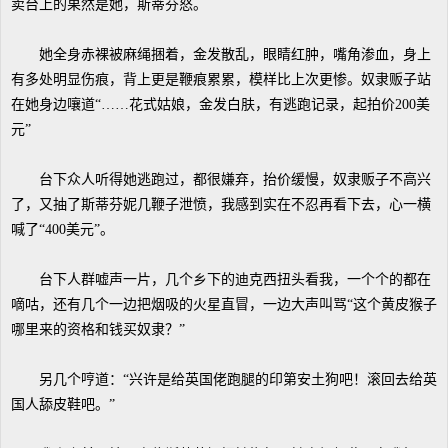
卖台上的果然是她，斯蒂芬怒。
她全身赤裸被麻绳捆着，金发散乱，眼睛红肿，嘴角渗血，身上
有多处明显伤痕，背上更是鞭痕累累，模样比上次更惨。奴隶贩子站
在她身边嚷道“……花式姑娘，金发白肤，有逃跑记录，起拍价200美
元”
台下众人听得她逃跑过，都很嫌弃，抬价缓慢，奴隶贩子不高兴
了，又抽了斯蒂芬妮几鞭子泄愤，我感到实在不忍再看下去，心一横
喊了“400美元”。
台下人群嘘声一片，几个乡下的迪克西扭头看我，一个个的都在
嘀咕，还有几个一边把烟吸的火星直冒，一边大声叫骂“这个黄皮猴子
哪里来的资格和钱买奴隶？”
另几个哼道：“兴许是给英国佬跑腿的印第安土狗吧！滚回去给英
国人舔皮鞋吧。”