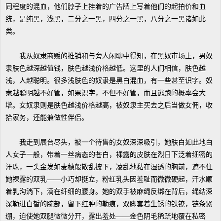
同程度的混血，他们脖子上挂着的广告牌上写着他们的起拍价和血
统，是纯黑，浅黑，二分之一黑，四分之一黑，八分之一黑诸如此
类。
我从奴隶商贩的推销和与旁人闲聊中得知，在黑奴市场上，男奴
隶肤色越深越值钱，肤色越浅价格越低。这里的人们相信，肤色越
浅，人越聪明。很多浅肤色的奴隶是黑白混血，有一些甚至识字。奴
隶越聪明越不好管，如果识字，不但不好管，而且逃跑的概率会大
增。女奴隶则是肤色越浅价格越高，被奴隶主买去之后当做女佣，收
拾家务，还能兼做性伴侣。
我走到展台尽头，被一个待售的女奴深深吸引，她肤白如此地白
人女子一般，带着一丝病态的苍白，裸露的皮肤在烈日下泛着细密的
汗珠，一头金发如麦穗般散乱披下，凌乱地黏在湿透的胸前，遮不住
她裸露的双乳——小巧却挺立，粉红乳头因羞耻而微微硬起，汗水顺
着乳沟淌下，滴在纤细的腰身。她的双手被麻绳反绑在背后，绳结深
深勒进白皙的腕部，留下红肿的勒痕，双脚套着生锈的铁镣，链条紧
绷，迫使她双腿微微分开，露出羞处——金色阴毛稀疏地覆在私密