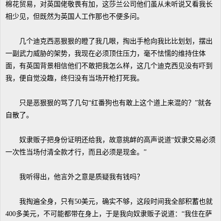
棉花贸易，对英国佬敬畏有加，这莎兰公司他们虽从未听说又看我长
相少见，但既然为英国人工作那也不便多问。
几个迪克西恶狠狠的瞪了我几眼，掏出手枪向我比比划划，摆出
一副武力威胁的架势，我现在必须顶住压力，毫不怯懦的维持住体
面，有英国背景相信他们不敢把我怎么样，这几个迪克西见没有吓到
我，便自觉没趣，终归没有当场开枪打死我。
只是恶狠狠的骂了几句“红番狗也有敢上这个道上来混的？”就各
自散了。
奴隶贩子把身份证明还给我，故意挑衅的高声说道“奴隶交易必须
一次性当场付清全款才行，而且必须是现金。”
我听得出，他言外之意是质疑我有钱吗？
我掏遍全身，只有50美元，确实不够，这段时间我全部积蓄也就
400多美元，不可能都带在身上，于是我向奴隶贩子说道：“我住在萨