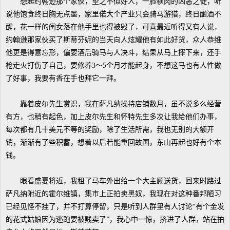
想起约翰逊那个家伙，望之不似好人，一脸横肉的凶恶之徒，听
说他饱食终日胸无点墨，家里偌大个产业只会骑马游猎，终日酗酒不
醒，花一样的闺女落在他手里也得被毁了，可喜最近听得又有人说，
约翰逊那家伙买了斯蒂芬妮的当天向人炫耀他有如此好货，众人恭维
他更是得意忘形，偏要酒后骑马与人决斗，结果从马上摔下来，还手
枪走火打伤了自己，要修养3～5个月才能起身，不想这马也有人性做
了好事，我要有香在手也拜它一拜。
靠着皮尔先生赏识，我在萨凡纳操持店铺数月，虽不说多么经营
有方，也稍有起色，加上皮尔先生和怀特先生多次让我给他们办事，
每次都有几十美元不等的奖励，除了生活所需，我也无别的大额开
销，渐渐有了些积蓄，想着以后若能重回故国，东山再起也好有个本
钱。
眼看盛夏将近，我租了马车外出给一个大主顾送货，回来时路过
萨凡纳附近的霍尔维镇，集市上正拍卖黑奴，我现在对这种番邦陋习
已经见怪不挂了，并不打算停留，只是听到人群里有人讨论“有个金发
的花式姑娘因为逃跑要被贱卖了”，我心中一惊，挤进了人群，站在拍