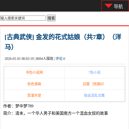
导航
你的位置：
首页
>
都市激情
[古典武侠] 金发的花式姑娘（共7章）（洋
马）
2026-01-01 06:03:19 |
8694人围观 |
评论:
0
书包小说网
7色小说
色色漫画
囚爱（民国H）
禁漫天堂
极品淫乱合集
作者：梦中梦789
简介：清末，一个华人男子和美国南方一个混血女奴的故事